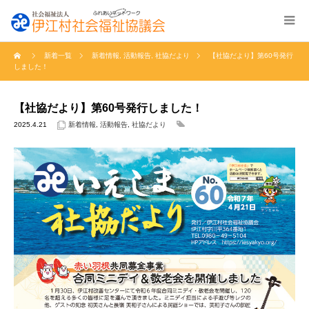
新着一覧
新着情報
,
活動報告
,
社協だより
【社協だより】第60号発行
しました！
【社協だより】第60号発行しました！
2025.4.21
新着情報
,
活動報告
,
社協だより