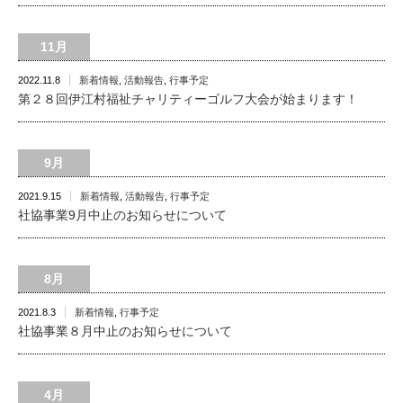
11月
2022.11.8
新着情報
,
活動報告
,
行事予定
第２８回伊江村福祉チャリティーゴルフ大会が始まります！
9月
2021.9.15
新着情報
,
活動報告
,
行事予定
社協事業9月中止のお知らせについて
8月
2021.8.3
新着情報
,
行事予定
社協事業８月中止のお知らせについて
4月