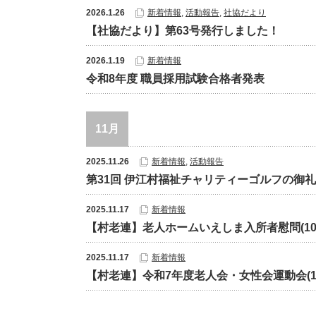
2026.1.26
新着情報
,
活動報告
,
社協だより
【社協だより】第63号発行しました！
2026.1.19
新着情報
令和8年度 職員採用試験合格者発表
11月
2025.11.26
新着情報
,
活動報告
第31回 伊江村福祉チャリティーゴルフの御礼
2025.11.17
新着情報
【村老連】老人ホームいえしま入所者慰問(10/
2025.11.17
新着情報
【村老連】令和7年度老人会・女性会運動会(10/