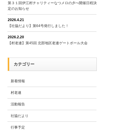
第３１回伊江村チャリティーなつメロの夕べ開催日程決
定のお知らせ
2026.4.21
【社協だより】第64号発行しました！
2026.2.20
【村老連】第45回 北部地区老連ゲートボール大会
カテゴリー
新着情報
村老連
活動報告
社協だより
行事予定