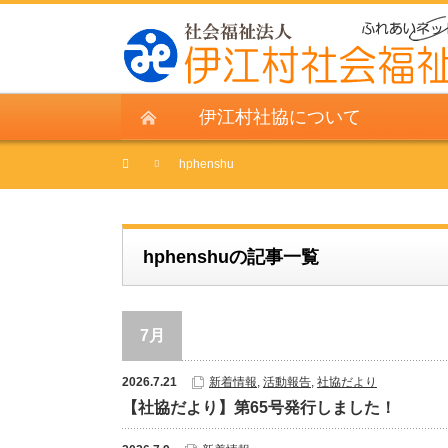
伊江村社協について
hphenshu
hphenshuの記事一覧
7月
2026.7.21
新着情報
,
活動報告
,
社協だより
【社協だより】第65号発行しました！