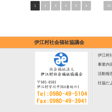
1
2
3
4
5
6
…
10
伊江村社会福祉協議会
伊江村
事業内
活動報
社協だ