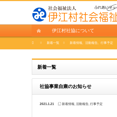
伊江村社協について
新着一覧
新着情報
,
活動報告
,
行事予定
新着一覧
社協事業自粛のお知らせ
2021.1.21
新着情報
,
活動報告
,
行事予定