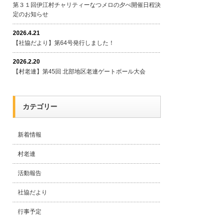
第３１回伊江村チャリティーなつメロの夕べ開催日程決
定のお知らせ
2026.4.21
【社協だより】第64号発行しました！
2026.2.20
【村老連】第45回 北部地区老連ゲートボール大会
カテゴリー
新着情報
村老連
活動報告
社協だより
行事予定