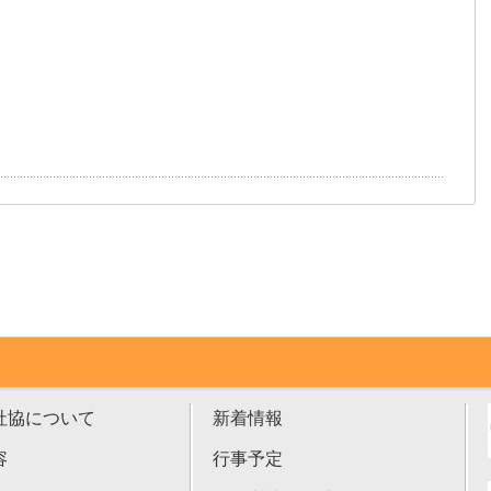
社協について
新着情報
容
行事予定