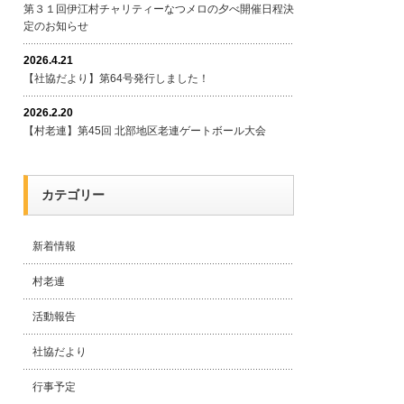
第３１回伊江村チャリティーなつメロの夕べ開催日程決
定のお知らせ
2026.4.21
【社協だより】第64号発行しました！
2026.2.20
【村老連】第45回 北部地区老連ゲートボール大会
カテゴリー
新着情報
村老連
活動報告
社協だより
行事予定