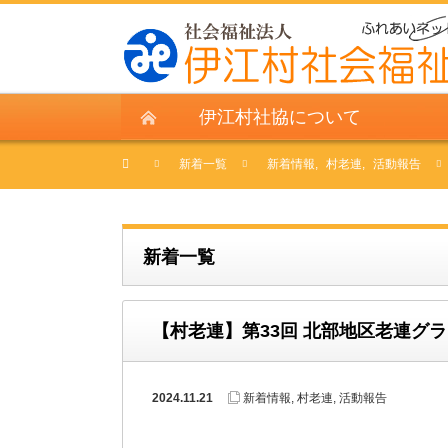
伊江村社協について
新着一覧
新着情報
,
村老連
,
活動報告
新着一覧
【村老連】第33回 北部地区老連グ
2024.11.21
新着情報
,
村老連
,
活動報告