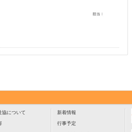
社協について
新着情報
容
行事予定